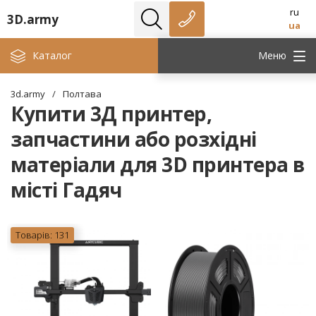
ru
3D.army
ua
Каталог
Меню
3d.army
/
Полтава
Купити 3Д принтер,
запчастини або розхідні
матеріали для 3D принтера в
місті Гадяч
Товарів: 131