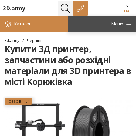
ru
3D.army
ua
Каталог
Меню
3d.army
/
Чернігів
Купити 3Д принтер,
запчастини або розхідні
матеріали для 3D принтера в
місті Корюківка
Товарів: 131