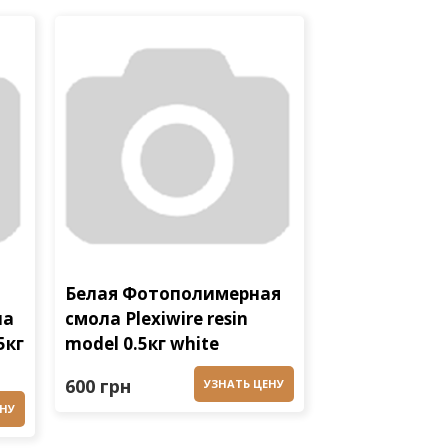
Белая Фотополимерная
ла
смола Plexiwire resin
5кг
model 0.5кг white
600 грн
УЗНАТЬ ЦЕНУ
ЕНУ