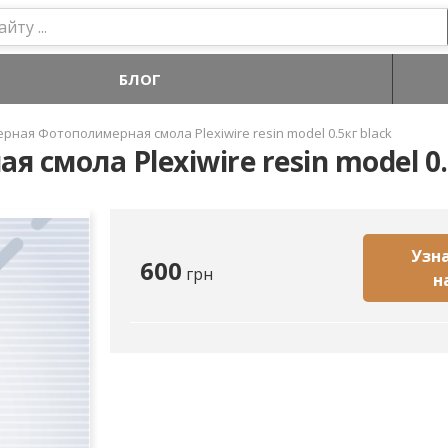
БЛОГ
ерная Фотополимерная смола Plexiwire resin model 0.5кг black
смола Plexiwire resin model 0.
Узна
600
грн
н