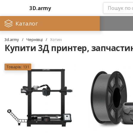
3D.army
Каталог
3d.army
/
Чернівці
/
Хотин
Купити 3Д принтер, запчастин
Товарів: 131